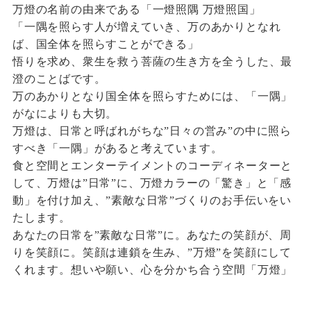
万燈の名前の由来である「一燈照隅 万燈照国」
「一隅を照らす人が増えていき、万のあかりとなれ
ば、国全体を照らすことができる」
悟りを求め、衆生を救う菩薩の生き方を全うした、最
澄のことばです。
万のあかりとなり国全体を照らすためには、「一隅」
がなによりも大切。
万燈は、日常と呼ばれがちな”日々の営み”の中に
照ら
すべき「一隅」があると考えています。
食と空間とエンターテイメントのコーディネーターと
して、
万燈は”日常”に、万燈カラーの「驚き」と「感
動」を付け加え、
”素敵な日常”づくりのお手伝いをい
たします。
あなたの日常を”素敵な日常”に。
あなたの笑顔が、周
りを笑顔に。
笑顔は連鎖を生み、”万燈”を笑顔にして
くれます。
想いや願い、心を分かち合う空間「万燈」