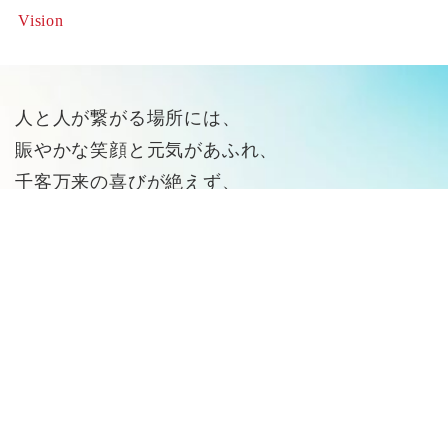
Vision
人と人が繋がる場所には、
賑やかな笑顔と元気があふれ、
千客万来の喜びが絶えず、
そこには愛着が生まれ、定着する。
03-6823-4427
お問い合わせ
多くの人々にとっての拠り所、
居続けられる温かさを保つ空間を創る万燈。
一人でも多くの方が、
愛着のある地域に居続けられること。
笑顔になれる日常を過ごせるように、
万燈は力を尽くしてまいります。