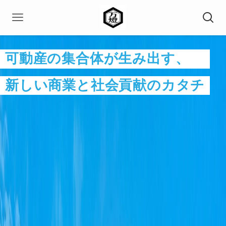
ホーム
可動産事業
可動産の集合体が生み出す、
新しい商業と社会貢献のカタチ