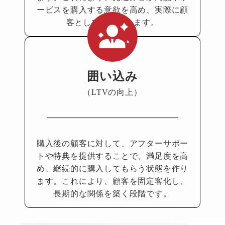
ービ
スを購入する意欲を高め、実際
に顧
客として転換されます。
囲い込み
（LTVの向上）
購入後の顧客に対して、アフ
ターサポー
トや特典を提供す
ることで、満足度を高
め、継
続的に購入してもらう状態を
作り
ます。これにより、顧客
を固定客化し、
長期的な関係
を築く段階です。