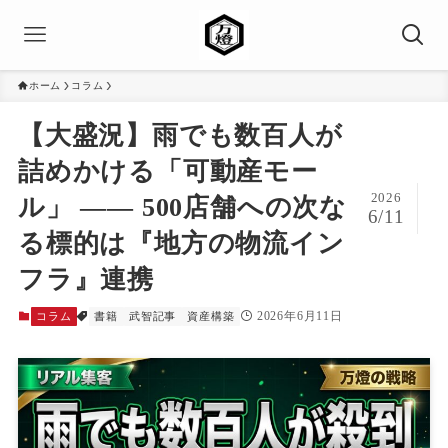
ホーム
コラム
【大盛況】雨でも数百人が
詰めかける「可動産モー
2026
ル」 ―― 500店舗への次な
6/11
る標的は『地方の物流イン
フラ』連携
2026年6月11日
コラム
書籍
武智記事
資産構築