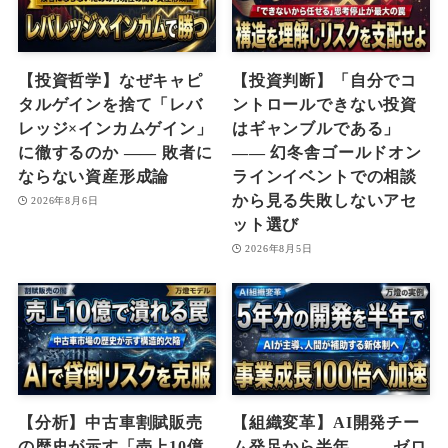
【投資哲学】なぜキャピ
【投資判断】「自分でコ
タルゲインを捨て「レバ
ントロールできない投資
レッジ×インカムゲイン」
はギャンブルである」
に徹するのか ―― 敗者に
―― 幻冬舎ゴールドオン
ならない資産形成論
ラインイベントでの相談
から見る失敗しないアセ
2026年8月6日
ット選び
2026年8月5日
【分析】中古車割賦販売
【組織変革】AI開発チー
の歴史が示す「売上10億
ム発足から半年 ―― ゼロ