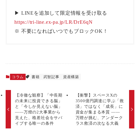
▶︎ LINEを追加して限定情報を受け取る
https://tri-line.ex-pa.jp/LR/DrE6qN
※ 不要になればいつでもブロックOK！
コラム
書籍
武智記事
資産構築
【冷徹な観察】「中長期
【衝撃】スペースXの
の未来に投資できる脳」
3500億円調達に学ぶ「救
と「今しか見えない脳」
済」ではなく「成長」に
――万燈の2大事業から
資金が集まる本質 ――
見えた、格差社会をサバ
万燈が挑む、アンダーク
イブする唯一の条件
ラス救済の次なる大義