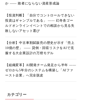
か ―― 敗者にならない資産形成論
【投資判断】「自分でコントロールできない
投資はギャンブルである」 ―― 幻冬舎ゴー
ルドオンラインイベントでの相談から見る失
敗しないアセット選び
【分析】中古車割賦販売の歴史が示す「売上
10億の壁」 ―― 貸倒・回収リスクをAIで克
服する大企業設計の万燈モデル
【組織変革】AI開発チーム発足から半年 ――
ゼロから5年分のシステムを構築し「AIファ
ースト企業」へ完全脱皮
カテゴリー