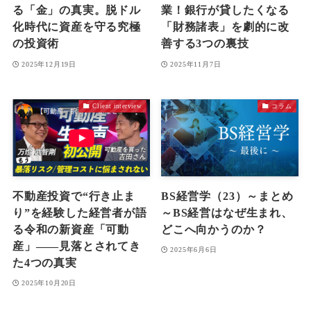
る「金」の真実。脱ドル
業！銀行が貸したくなる
化時代に資産を守る究極
「財務諸表」を劇的に改
の投資術
善する3つの裏技
2025年12月19日
2025年11月7日
Client interview
コラム
不動産投資で“行き止ま
BS経営学（23）～まとめ
り”を経験した経営者が語
～BS経営はなぜ生まれ、
る令和の新資産「可動
どこへ向かうのか？
産」——見落とされてき
2025年6月6日
た4つの真実
2025年10月20日