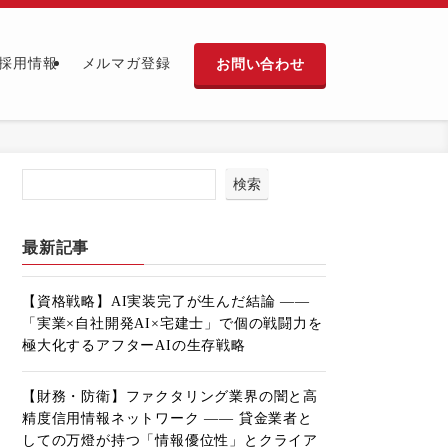
お問い合わせ
採用情報
メルマガ登録
検索
最新記事
【資格戦略】AI実装完了が生んだ結論 ――
「実業×自社開発AI×宅建士」で個の戦闘力を
極大化するアフターAIの生存戦略
【財務・防衛】ファクタリング業界の闇と高
精度信用情報ネットワーク ―― 貸金業者と
しての万燈が持つ「情報優位性」とクライア