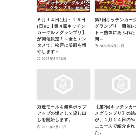
６月１４日(土)・１５日
第3回キッチンカー
(日)に【第４回キッチン
グランプリ 開催レ
カーグルメグランプリ】
ト～熱気にあふれた
が開催決定！～食とエン
間～
タメで、松戸に笑顔を増
2025年5月22日
やします～
2025年5月30日
万燈モールを無料ポップ
【第2回キッチンカ
アップの場として貸し出
メグランプリ】の結
しを開始します。
が、１月１４日のYah
ニュースで紹介され
2025年3月17日
た。