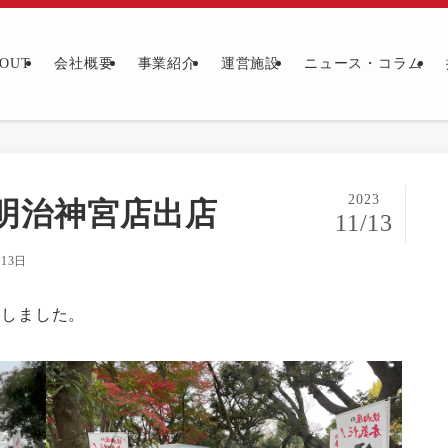
OUT
会社概要
事業紹介
運営施設
ニュース・コラム
2023
店 明治神宮店出店
11/13
月13日
たしました。