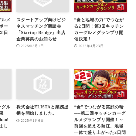
グルメ
スタートアップ向けビジ
“食と地域の力”でつなが
ポー
ネスマッチング商談会
る2日間！第3回キッチン
２日
「Startup Bridge」出店
カーグルメグランプリ開
企業募集のお知らせ
催決定！
2025年5月1日
2025年4月23日
ーグル
株式会社ELISTAと業務提
“食”でつながる笑顔の輪
果
携を開始しました。
──第二回キッチンカーグ
oo!
ルメグランプリ開催！～
2025年1月6日
まし
前回を超える熱狂、地域
一体で盛り上がった2日間