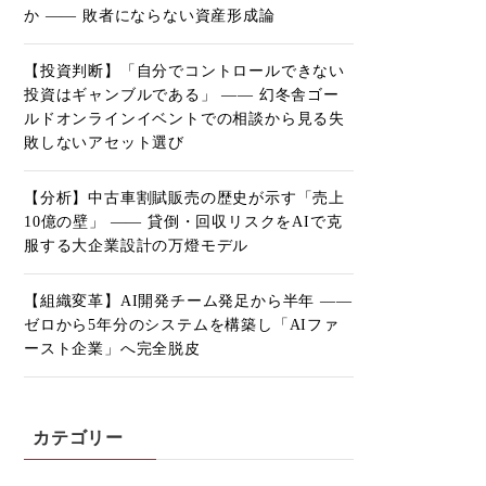
か ―― 敗者にならない資産形成論
【投資判断】「自分でコントロールできない
投資はギャンブルである」 ―― 幻冬舎ゴー
ルドオンラインイベントでの相談から見る失
敗しないアセット選び
【分析】中古車割賦販売の歴史が示す「売上
10億の壁」 ―― 貸倒・回収リスクをAIで克
服する大企業設計の万燈モデル
【組織変革】AI開発チーム発足から半年 ――
ゼロから5年分のシステムを構築し「AIファ
ースト企業」へ完全脱皮
カテゴリー