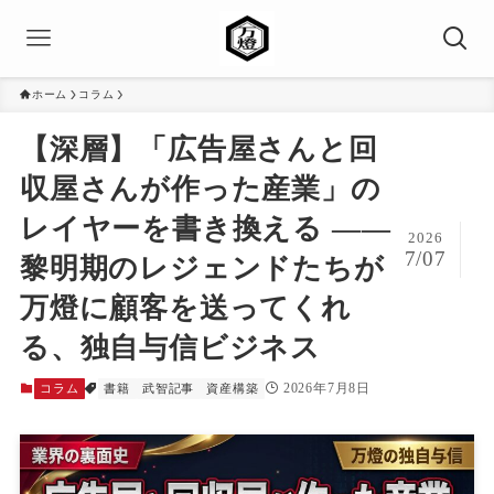
ホーム
コラム
【深層】「広告屋さんと回
収屋さんが作った産業」の
レイヤーを書き換える ――
2026
7/07
黎明期のレジェンドたちが
万燈に顧客を送ってくれ
る、独自与信ビジネス
2026年7月8日
コラム
書籍
武智記事
資産構築