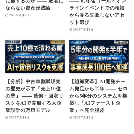
に徹するのか ―― 敗者に
―― 幻冬舎ゴールドオン
ならない資産形成論
ラインイベントでの相談
から見る失敗しないアセ
2026年8月6日
ット選び
2026年8月5日
【分析】中古車割賦販売
【組織変革】AI開発チー
の歴史が示す「売上10億
ム発足から半年 ―― ゼロ
の壁」 ―― 貸倒・回収リ
から5年分のシステムを構
スクをAIで克服する大企
築し「AIファースト企
業設計の万燈モデル
業」へ完全脱皮
2026年8月4日
2026年8月2日