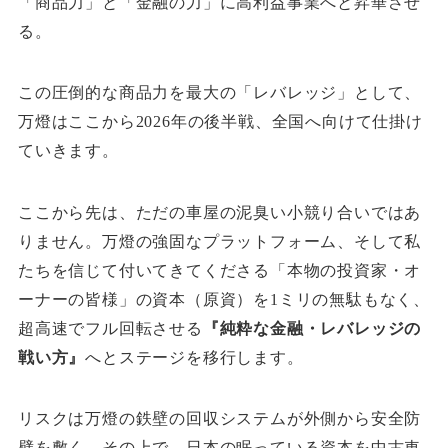
「商品力」と「金融の力」に高利益事業へと昇華させ
る。
この圧倒的な商品力を最大の「レバレッジ」として、
万燈はここから2026年の後半戦、全国へ向けて仕掛け
ていきます。
ここから先は、ただの車屋の泥臭い小競り合いではあ
りません。万燈の強固なプラットフォーム、そして私
たちを信じて付いてきてくださる「本物の投資家・オ
ーナーの皆様」の資本（原資）を1ミリの無駄もなく、
超高速でフル回転させる
『純粋な金融・レバレッジの
戦い方』
へとステージを移行します。
リスクは万燈の鉄壁の回収システムが外側から安全防
壁を敷く。その上で、日本の眠っている資本を中古車