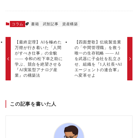
コラム
書籍
武智記事
資産構築
【最終定理】AIを極めた
【四面楚歌】伝統製造業
万燈が行き着いた「人間
の「中間管理職」を救う
がすべき仕事」の全貌
唯一の生存戦略 ―― AI
―― 令和の松下幸之助に
を武器に子会社を乱立さ
学ぶ、競合を絶望させる
せ、組織を『1人社長×AI
『AI実装型アナログ産
エージェントの連合軍』
業』の構築法
へ変革せよ
この記事を書いた人